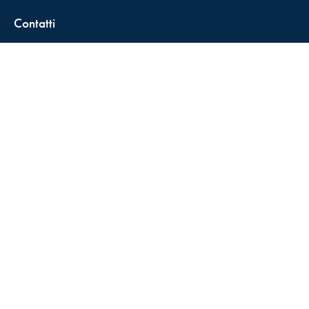
Contatti
FisCALL Updates
Shop
Fiscal Box
Play Solution
Abbonamenti
Servizio clienti