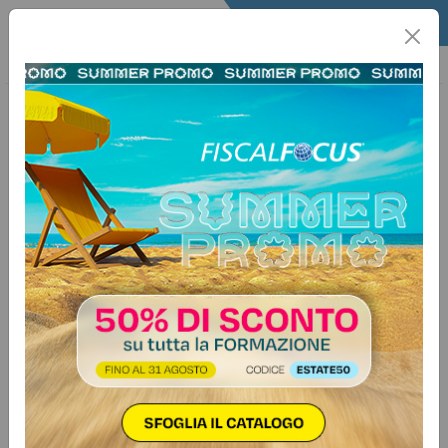
Home
L’Esperto
L'Esperto
Casi Fiscali
21 giugno 2021
Categorie:
Agevolazioni
>
Imprese
Tax credit locazioni Sostegni bis:
comuni calamitati
Autore:
Serena Pastore
Domanda- Per quanto riguarda il tax credit locazioni 2021
per le strutture alberghiere e agrituristiche, le agenzie di
viaggio e i tour operator, il credito spetta anche in assenza
dei requisiti ai soggetti che alla data di dichiarazione dello
stato di emergenza da COVID-19 avevano domicilio