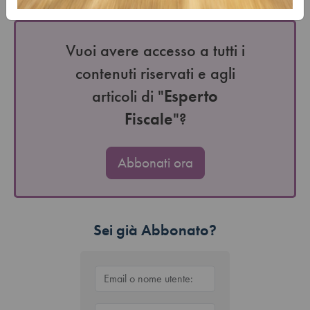
fiscale…
Vuoi avere accesso a tutti i
contenuti riservati e agli
articoli di "
Esperto
Fiscale
"?
Abbonati ora
Sei già Abbonato?