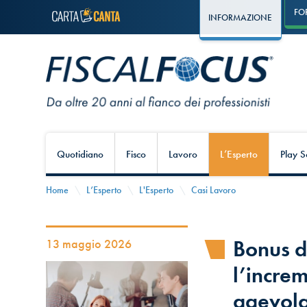
FO
INFORMAZIONE
Quotidiano
Fisco
Lavoro
L’Esperto
Play S
Home
L’Esperto
L'Esperto
Casi Lavoro
Bonus d
13 maggio 2026
l’increm
agevola