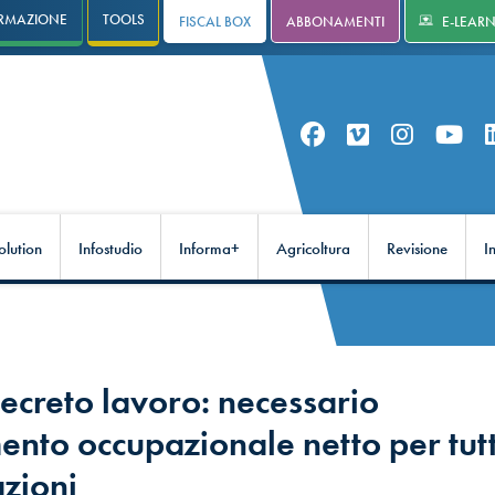
RMAZIONE
TOOLS
FISCAL BOX
ABBONAMENTI
E-LEAR
olution
Infostudio
Informa+
Agricoltura
Revisione
I
ecreto lavoro: necessario
ento occupazionale netto per tutt
zioni