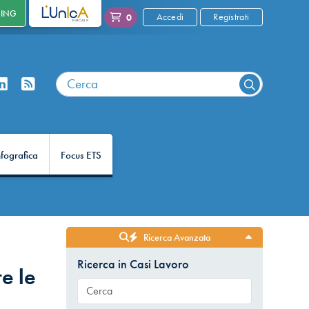
NING
L'UNICA
Accedi
Registrati
0
nfografica
Focus ETS
Ricerca Avanzata
Ricerca in Casi Lavoro
e le