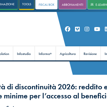
RMAZIONE
TOOLS
FISCAL BOX
ABBONAMENTI
E-LEAR
olution
Infostudio
Informa+
Agricoltura
Revisione
I
à di discontinuità 2026: reddito 
e minime per l’accesso al benefic