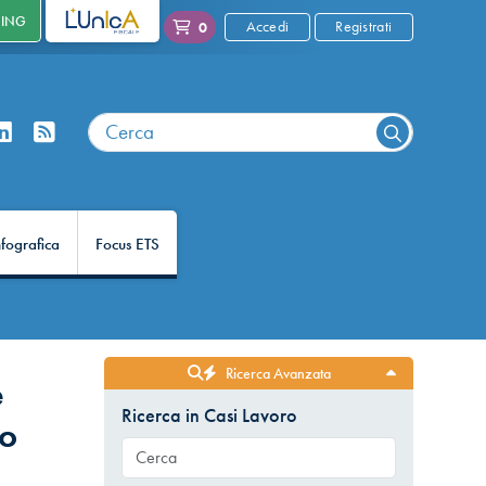
NING
L'UNICA
Accedi
Registrati
0
nfografica
Focus ETS
Ricerca Avanzata
e
Ricerca in Casi Lavoro
io