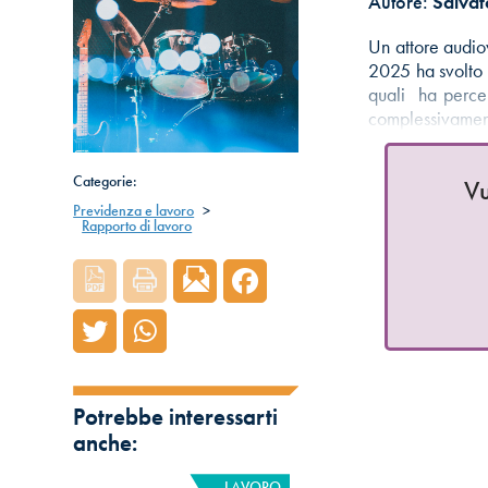
Autore:
Salvat
Un attore audiov
2025 ha svolto 
quali ha perce
complessivame
Categorie:
Vu
Previdenza e lavoro
>
Rapporto di lavoro
Potrebbe interessarti
anche:
LAVORO