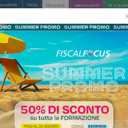
RMAZIONE
TOOLS
FISCAL BOX
ABBONAMENTI
E-LEAR
olution
Infostudio
Informa+
Agricoltura
Revisione
I
portabilità della prestazione nei