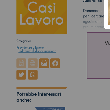
Autore:
Salvat
Domanda - Perce
per cercare la
ugualmente opp
preliminarment
Categorie:
Vu
Previdenza e lavoro
>
Indennità di disoccupazione
Potrebbe interessarti
anche:
QUOTIDIANO