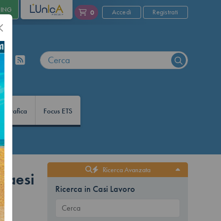
NING
L'UNICA
Accedi
Registrati
0
nfografica
Focus ETS
Ricerca Avanzata
 paesi
Ricerca in Casi Lavoro