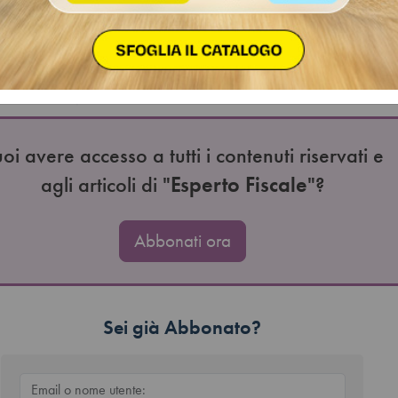
ore Cortese
pisco la NASpI da circa 2 mesi e ho intenzione di trasferirmi 
voro. A tal riguardo, volevo sapere se l’indennità mi verrà
ure, per via del trasferimento, decado dal diritto.Risposta – 
e che la NASpI è…
oi avere accesso a tutti i contenuti riservati e
agli articoli di "
Esperto Fiscale
"?
Abbonati ora
Sei già Abbonato?