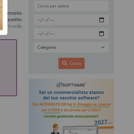
in Germania
 garantita
Si ricorda
Cerca