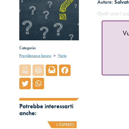
Autore:
Salvat
Quali sono i sog
Vu
Categorie:
Previdenza e lavoro
>
Varie
Potrebbe interessarti
anche:
L’ESPERTO