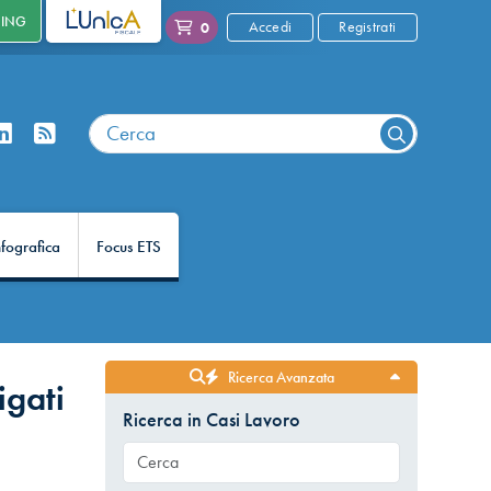
NING
L'UNICA
Accedi
Registrati
0
nfografica
Focus ETS
Ricerca Avanzata
igati
Ricerca in Casi Lavoro