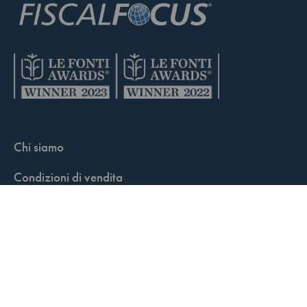
Chi siamo
Condizioni di vendita
Contatti
FisCALL Updates
Shop