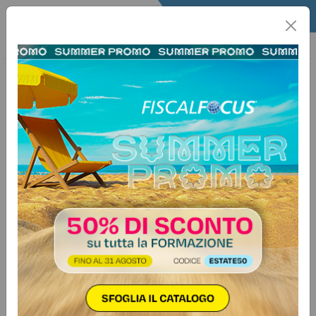
Home
Quotidiano
Il Quotidiano
Articoli Legali
3 giugno 2026
Categorie:
Contenzioso
>
Reati tributari
Cassazione: possibile responsabilità
del commercialista per concorso
nelle violazioni tributarie societarie
La Cassazione consolida
l’orientamento sulla possibile
responsabilità concorsuale del
professionista esterno nelle