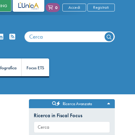
NING
L'UNICA
Accedi
Registrati
0
nfografica
Focus ETS
Ricerca Avanzata
Ricerca in Fiscal Focus