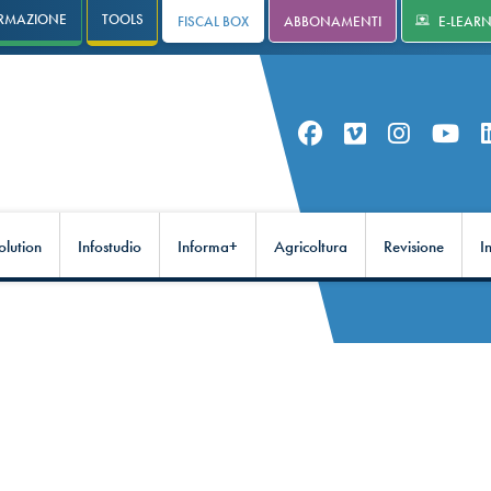
RMAZIONE
TOOLS
FISCAL BOX
ABBONAMENTI
E-LEAR
olution
Infostudio
Informa+
Agricoltura
Revisione
I