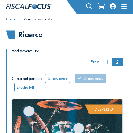
Home
Ricerca avanzata
Ricerca
Voci trovate:
19
Prev
1
2
Ultimo mese
Ultimo anno
Cerca nel periodo:
Mostra tutti
L’ESPERTO