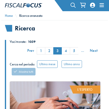
Home
Ricerca avanzata
Ricerca
Voci trovate:
1059
Prev
…
Next
1
2
3
4
5
Ultimo mese
Ultimo anno
Cerca nel periodo:
Mostra tutti
L’ESPERTO