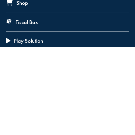
Shop
Fiscal Box
Play Solution
Abbonamenti
Servizio clienti
Dal lunedì al venerdì
dalle 9.00 - 13.00 / 14.00 - 18.00
0968 425805