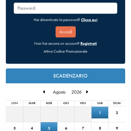
Hai dimenticato la password?
Clicca qui
Non hai ancora un account?
Registrati
Attiva Codice Promozionale
SCADENZARIO
LUN
MAR
MER
GIO
VEN
SAB
DOM
1
2
3
4
5
6
7
8
9