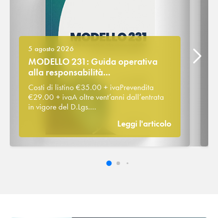
5 agosto 2026
MODELLO 231: Guida operativa
alla responsabilità...
Costi di listino €35.00 + ivaPrevendita
€29.00 + ivaA oltre vent’anni dall’entrata
in vigore del D.Lgs.…
Leggi l'articolo