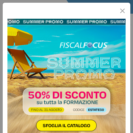
Home
L’Esperto
L'Esperto
Quesiti Risolti
Quesiti Risolti
Sezione riservata agli abbonati Gold e Fiscal Box
…
Next
1
2
3
4
Voci trovate:
2686
L’ESPERTO
27 luglio 2026