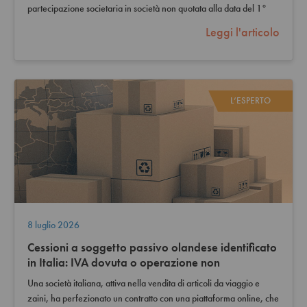
partecipazione societaria in società non quotata alla data del 1°
gennaio 2024 ai…
Leggi l'articolo
L’ESPERTO
8 luglio 2026
Cessioni a soggetto passivo olandese identificato
in Italia: IVA dovuta o operazione non
imponibile?
Una società italiana, attiva nella vendita di articoli da viaggio e
zaini, ha perfezionato un contratto con una piattaforma online, che