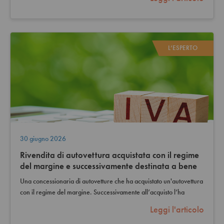
L’ESPERTO
30 giugno 2026
Rivendita di autovettura acquistata con il regime
del margine e successivamente destinata a bene
strumentale: quale regime IVA applicare
Una concessionaria di autovetture che ha acquistato un'autovettura
con il regime del margine. Successivamente all’acquisto l’ha
estromessa e l’ha…
Leggi l'articolo