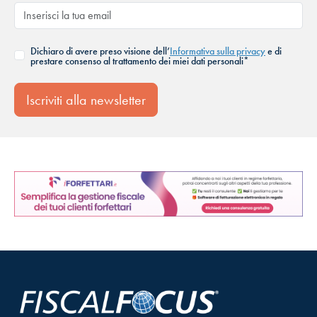
Dichiaro di avere preso visione dell’
Informativa sulla privacy
e di
prestare consenso al trattamento dei miei dati personali*
Iscriviti alla newsletter