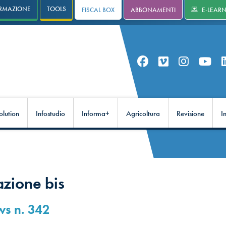
RMAZIONE
TOOLS
FISCAL BOX
ABBONAMENTI
E-LEAR
olution
Infostudio
Informa+
Agricoltura
Revisione
I
zione bis
ws n. 342