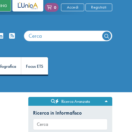
NING
L'UNICA
Accedi
Registrati
0
nfografica
Focus ETS
Ricerca Avanzata
Ricerca in Informafisco