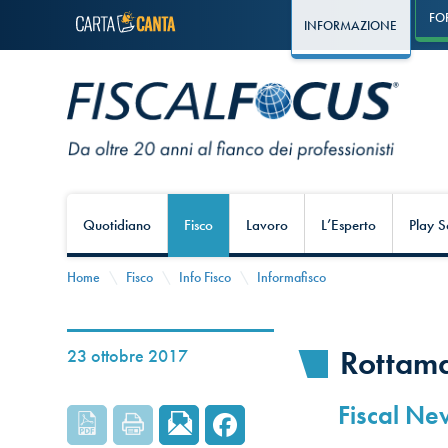
FO
INFORMAZIONE
Quotidiano
Fisco
Lavoro
L’Esperto
Play S
Home
Fisco
Info Fisco
Informafisco
Rottama
23 ottobre 2017
Fiscal Ne