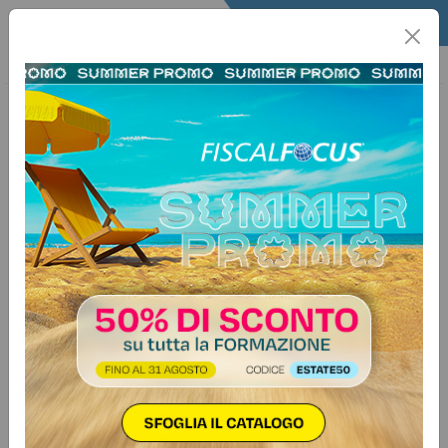
Home
Lavoro
Utility Lavoro
Scadenze
16 dicembre 2025
CADIPROF – Versamento contributi
SOGGETTI INTERESSATIDatori di lavoro degli studi
professionali.ADEMPIMENTOPagamento della
contribuzione CADIPROF.COME/DOVE SI VERSADeve
essere utilizzata la “Sezione INPS” del modello F24 nella
quale va indicato il codice della sede INPS competente e
la propria matricola INPS.
Vuoi avere accesso a tutti i
contenuti riservati e agli