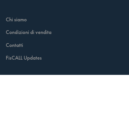
Chi siamo
Condizioni di vendita
Contatti
FisCALL Updates
Shop
Fiscal Box
Play Solution