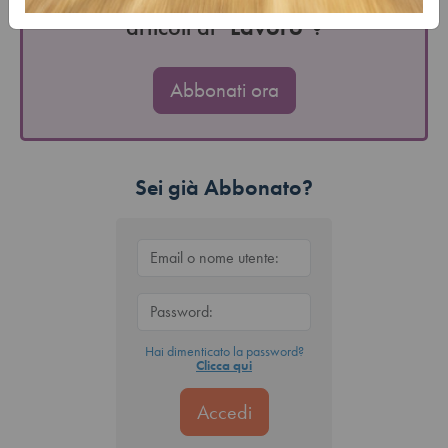
articoli di "
Lavoro
"?
Abbonati ora
Sei già Abbonato?
Hai dimenticato la password?
Clicca qui