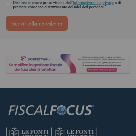
Dichiaro di avere preso visione dell’
Informativa sulla privacy
e di
prestare consenso al trattamento dei miei dati personali*
Iscriviti alla newsletter