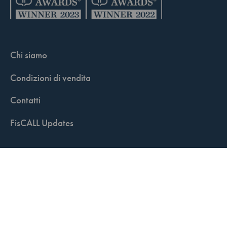
Chi siamo
Condizioni di vendita
Contatti
FisCALL Updates
Shop
Fiscal Box
Play Solution