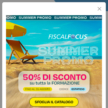
Home
Lavoro
Utility Lavoro
Scadenze
16 dicembre 2025
CASAGIT - Denuncia e versamento
contributi
SOGGETTI INTERESSATIDatori di lavoro che hanno alle
proprie dipendenze giornalisti e praticanti
giornalisti.ADEMPIMENTOVersamento dei contributi
relativi al mese precedente e contestuale presentazione
della documentazione relativa alla denuncia mensile delle
retribuzioni dei dipendenti predisposta…
Vuoi avere accesso a tutti i