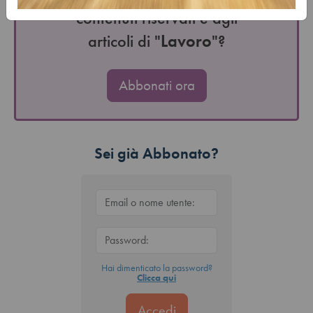
contenuti riservati e agli
articoli di "
Lavoro
"?
Abbonati ora
Sei già Abbonato?
Hai dimenticato la password?
Clicca qui