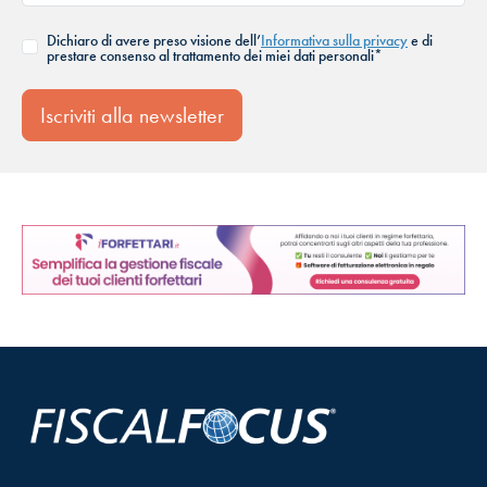
Dichiaro di avere preso visione dell’
Informativa sulla privacy
e di
prestare consenso al trattamento dei miei dati personali*
Iscriviti alla newsletter