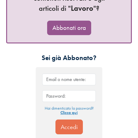
articoli di "
Lavoro
"?
Abbonati ora
Sei già Abbonato?
Hai dimenticato la password?
Clicca qui