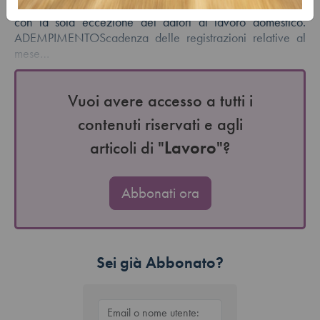
dello spettacolo, quelli dell’autotrasporto e quelli marittimi,
con la sola eccezione dei datori di lavoro domestico.
ADEMPIMENTOScadenza delle registrazioni relative al
mese…
Vuoi avere accesso a tutti i
contenuti riservati e agli
articoli di "
Lavoro
"?
Abbonati ora
Sei già Abbonato?