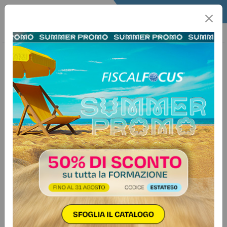
Home
Lavoro
Utility Lavoro
Scadenze
16 settembre 2025
LIBRO UNICO DEL LAVORO –
Registrazione
Scadenza prorogata fino a fine
mese, ai sensi dell’art. 40, c. 4 del
D.L. 201/2011, convertito in L.
214/201
SOGGETTI INTERESSATII datori di lavoro privati di
qualsiasi settore, compresi i datori di lavoro agricoli, quello