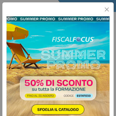
Home
Lavoro
Utility Lavoro
Scadenze
1 giugno 2026
NPS – Denuncia mensile retributiva
e contributiva (UNIEMENS
individuale)
Termine posticipato poiché il 31
maggio 2026 coincide con la
domenica
Lunedì 1 GiugnoINPS – Denuncia mensile retributiva e
contributiva (UNIEMENS individuale)Categoria: