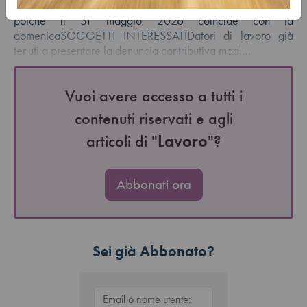
Previdenza e lavoroSottocategoria:InpsTermine posticipato
poiché il 31 maggio 2026 coincide con la
domenicaSOGGETTI INTERESSATIDatori di lavoro già
tenuti a presentare la denuncia contributiva mod.…
Vuoi avere accesso a tutti i
contenuti riservati e agli
articoli di "
Lavoro
"?
Abbonati ora
Sei già Abbonato?