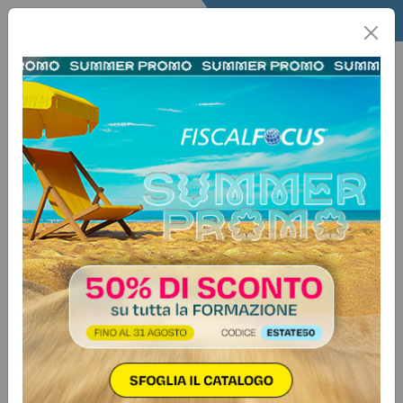
Home
News 24
12 giugno 2026
Ore 12:23 - Fermo pesca 2025:
domande prorogate al 30 luglio e
nuove istruzioni operative
Il Ministero del Lavoro ha prorogato alle ore 23:59 del 30
luglio 2026 il termine per la presentazione delle domande
relative all’indennità di fermo pesca 2025. La misura
riguarda i lavoratori dipendenti da imprese adibite alla
pesca marittima, inclusi i soci lavoratori delle cooperative
della piccola pesca, nei casi di sospensione obbligatoria o
non obbligatoria dell’attività lavorativa. Le imprese devono