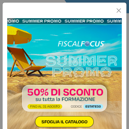
Home
Quotidiano
Il Quotidiano
Articoli Fisco
20 agosto 2025
Categorie:
Imprese
>
Agricoltura
Attività agricole connesse,
produzione di pallet
Autore:
Marco Baldin
Negli ultimi anni si è assistito a un crescente interesse per le
attività agricole “connesse”, ossia attività che, pur non
essendo strettamente agricole, possono essere ricondotte
all’ambito agricolo ai sensi dell’articolo 2135 del Codice
civile. Un caso emblematico è rappresentato dalla