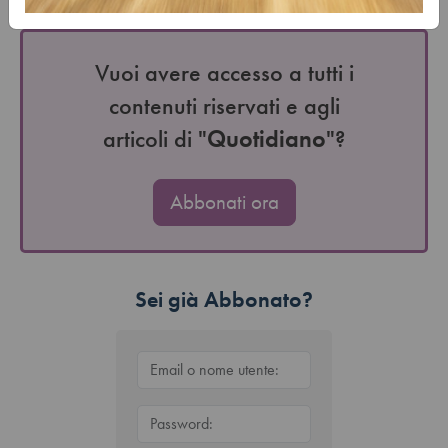
produzione…
Vuoi avere accesso a tutti i
contenuti riservati e agli
articoli di "
Quotidiano
"?
Abbonati ora
Sei già Abbonato?