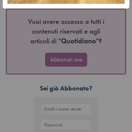
avvalgono del superbonus…
Vuoi avere accesso a tutti i
contenuti riservati e agli
articoli di "
Quotidiano
"?
Abbonati ora
Sei già Abbonato?