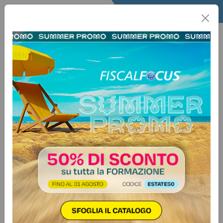
Home
Quotidiano
Il Quotidiano
Articoli Fisco
14 ottobre 2024
Categorie:
Agevolazioni
>
Superbonus
Nuovo obbligo per interventi
Superbonus
Autore:
Cinzia De Stefanis
Previsto anche un nuovo obbligo per gli interventi di
superbonus. In particolare, al fine di acquisire le
informazioni necessarie per il monitoraggio della spesa
relativa alla realizzazione degli interventi agevolabili
viene introdotto l’obbligo per i contribuenti, che si