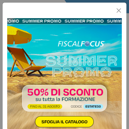
Home
Quotidiano
Il Quotidiano
Articoli Fisco
22 aprile 2026
Categorie:
Agevolazioni
>
Imprese
ZES Unica 2026, via libera al
credito d’imposta anche per gli
investimenti già avviati
Il provvedimento per le annualità
2026-2028 richiama espressamente
il principio di incentivazione previsto
dal regolamento GBER. Ma,