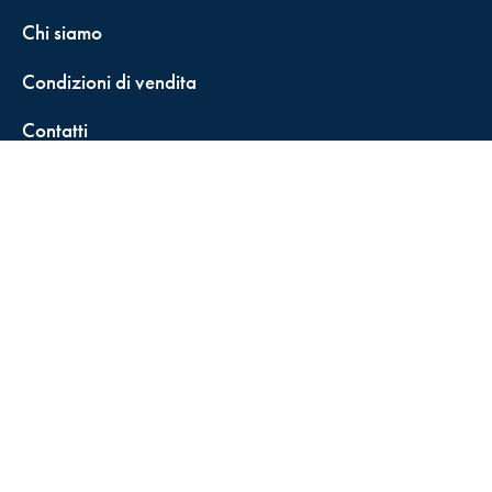
Chi siamo
Condizioni di vendita
Contatti
FisCALL Updates
Shop
Fiscal Box
Play Solution
Abbonamenti