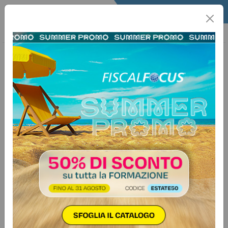
Home
Quotidiano
Il Quotidiano
Edizione del giorno
1 febbraio 2022
Quotidiano edizione in PDF -
FEBBRAIO 2022
Vuoi avere accesso a tutti i
contenuti riservati e agli
articoli di "
Quotidiano
"?
Abbonati ora