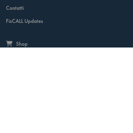
Contatti
FisCALL Updates
Shop
Fiscal Box
Play Solution
Abbonamenti
Servizio clienti