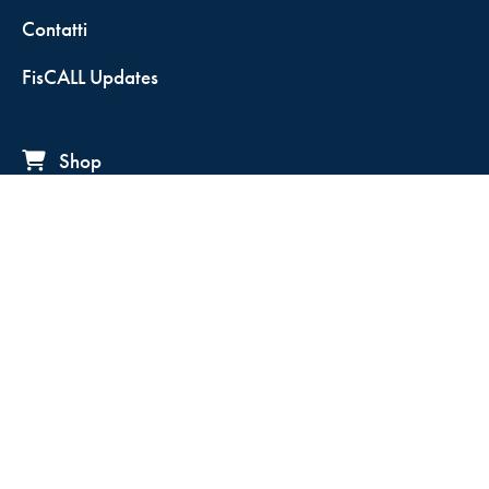
Contatti
FisCALL Updates
Shop
Fiscal Box
Play Solution
Abbonamenti
Servizio clienti