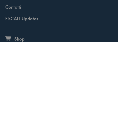
Contatti
FisCALL Updates
Shop
Fiscal Box
Play Solution
Abbonamenti
Servizio clienti