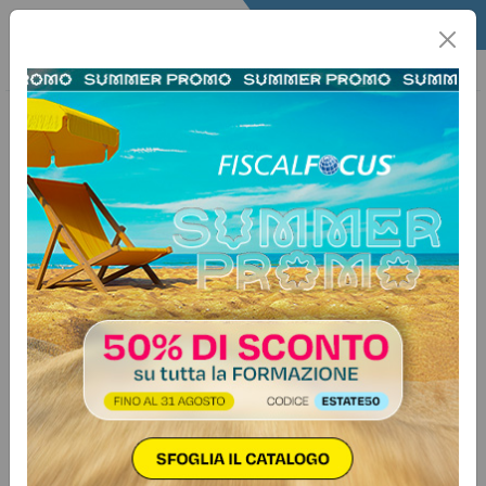
Home
Quotidiano
Il Quotidiano
Edizione del giorno
1 marzo 2022
Quotidiano edizione in PDF -
MARZO 2022
Vuoi avere accesso a tutti i
contenuti riservati e agli
articoli di "
Quotidiano
"?
Abbonati ora