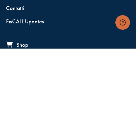
Contatti
FisCALL Updates
Shop
Fiscal Box
Play Solution
Abbonamenti
Servizio clienti