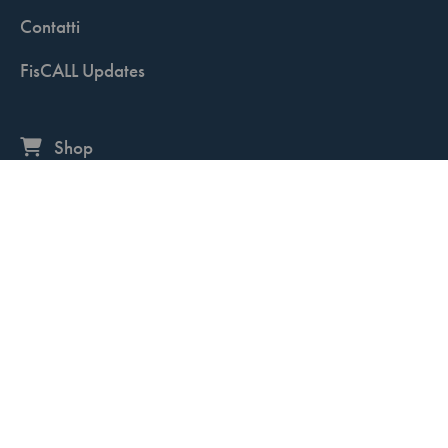
Contatti
FisCALL Updates
Shop
Fiscal Box
Play Solution
Abbonamenti
Servizio clienti