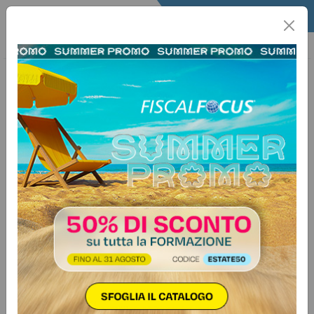
Home
Quotidiano
Il Quotidiano
Edizione del giorno
1 agosto 2020
Quotidiano edizioni in PDF - Agosto
2020
Vuoi avere accesso a tutti i
contenuti riservati e agli
articoli di "
Quotidiano
"?
Abbonati ora