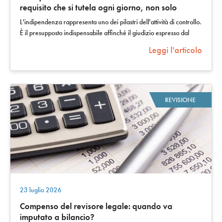
requisito che si tutela ogni giorno, non solo
all’accettazione dell’incarico
L'indipendenza rappresenta uno dei pilastri dell'attività di controllo.
È il presupposto indispensabile affinché il giudizio espresso dal
revisore…
Leggi l'articolo
REVISIONE
23 luglio 2026
Compenso del revisore legale: quando va
imputato a bilancio?