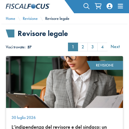
Home
Revisione
Revisore legale
Revisore legale
Next
1
2
3
4
Voci trovate:
37
REVISIONE
30 luglio 2026
L’indipendenza del revisore e del sindaco: un