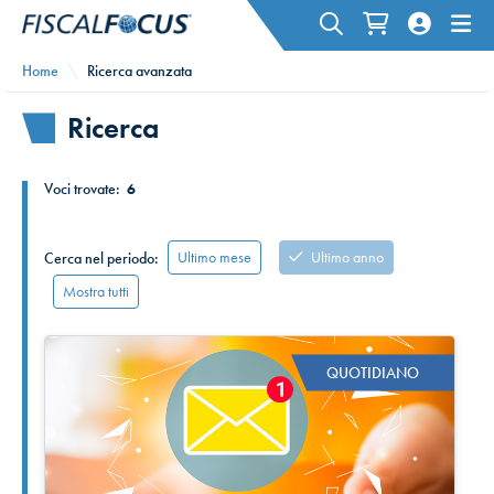
Home
Ricerca avanzata
Ricerca
Voci trovate:
6
Ultimo mese
Ultimo anno
Cerca nel periodo:
Mostra tutti
QUOTIDIANO