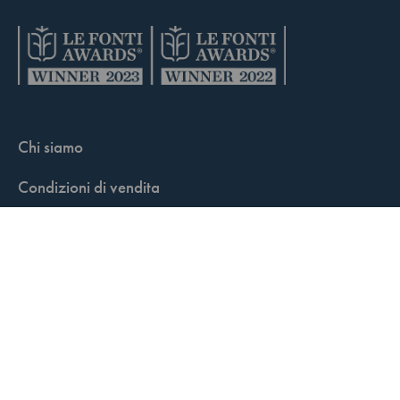
Chi siamo
Condizioni di vendita
Contatti
FisCALL Updates
Shop
Fiscal Box