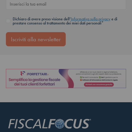
Dichiaro di avere preso visione dell’
Informativa sulla privacy
e di
prestare consenso al trattamento dei miei dati personali*
Iscriviti alla newsletter