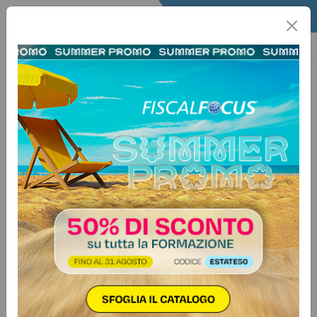
Home
Agricoltura
Info Agricoltura
Agro&Casi
3 ottobre 2025
Categorie:
Imprese
>
Agricoltura
Aggiornamento fascicolo
aziendale, obbligatorio per
accedere agli aiuti PAC
Il ruolo del CAA e l’importanza
della tempestiva comunicazione
delle variazioni aziendali per
garantire la validità delle domande