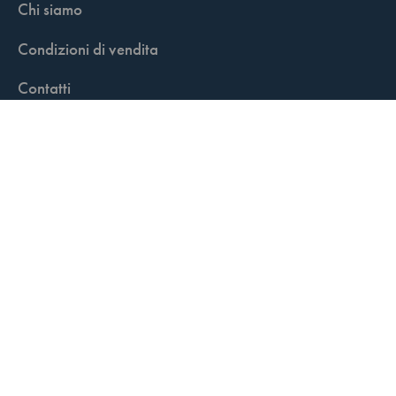
Chi siamo
Condizioni di vendita
Contatti
FisCALL Updates
Shop
Fiscal Box
Play Solution
Abbonamenti