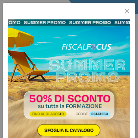
Home
Agricoltura
Info Agricoltura
AgroFocus
15 maggio 2026
Categorie:
Imprese
>
Agricoltura
Agricoltura, revisione contributi
INAIL dal 2026: nuove aliquote per
dipendenti e autonomi
AgroFocus n.19 - 2026
Autore:
Lucia Giampà
IndicePremessaAssicurazione nel settore agricoloMisura
dei contributi dovuti dal 1° gennaio 2026Modalità di