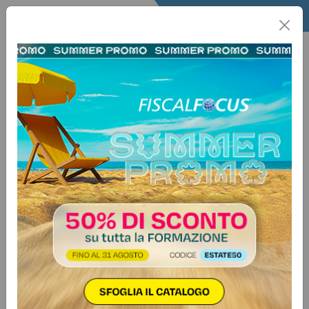
Home
Fisco
Info Fisco
Informafisco
19 febbraio 2018
Categorie:
Iva
>
Adempimenti
Comunicazione liquidazione IVA
quarto trimestre
Fiscal Adempimento n. 8 - 2018
Con il D.L. n. 193/2016 convertito nella Legge 1°
dicembre 2016 n. 225 il Legislatore ha introdotto i due
nuovi adempimenti comunicazione trimestrale delle fatture
(c.d. nuovo spesometro). L’art. 21 del D.L. n. 78/2010,
convertito dalla Legge n. 122/2010, a seguito della