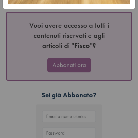
riformulazione operata…
Vuoi avere accesso a tutti i
contenuti riservati e agli
articoli di "
Fisco
"?
Abbonati ora
Sei già Abbonato?