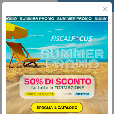
Home
Fisco
Info Fisco
Informafisco
28 agosto 2017
Categorie:
Contribuenti
>
Varie
PIR tra esenzioni e detrazioni
Fiscal Approfondimento n. 32 - 2017
Nella Legge di Bilancio 2017 (n. 232/2016) sono stati
previsti i cosiddetti PIR, ossia i “Piani Individuali di
Risparmio”. Si tratta di fondi, amministrati da intermediari
abilitati o imprese d’assicurazione, in cui almeno il 70%
delle somme e dei valori devono essere investiti in
strumenti…