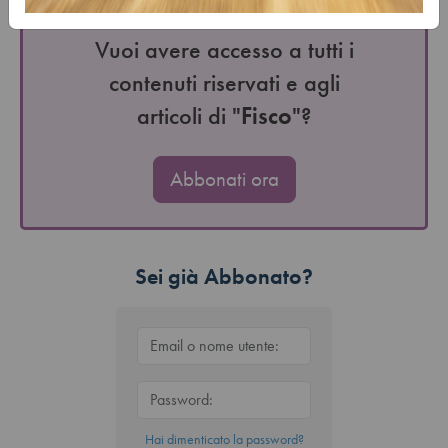
Vuoi avere accesso a tutti i
contenuti riservati e agli
articoli di "
Fisco
"?
Abbonati ora
Sei già Abbonato?
Hai dimenticato la password?