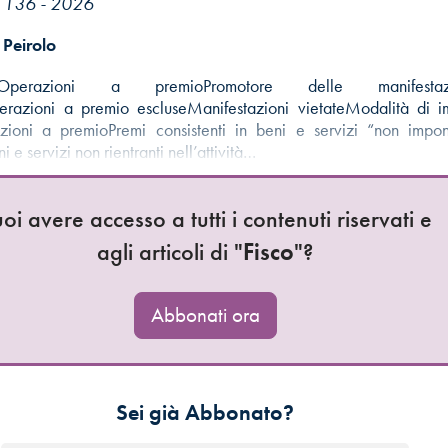
n. 136 - 2026
Peirolo
ssaOperazioni a premioPromotore delle manifest
razioni a premio escluseManifestazioni vietateModalità di i
azioni a premioPremi consistenti in beni e servizi “non imponi
ni e servizi non rientranti nell’attività…
oi avere accesso a tutti i contenuti riservati e
agli articoli di "
Fisco
"?
Abbonati ora
Sei già Abbonato?