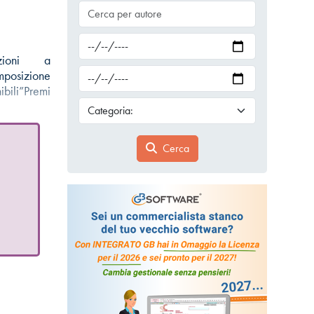
azioni a
mposizione
bili”Premi
Cerca