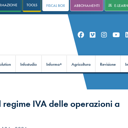
RMAZIONE
TOOLS
FISCAL BOX
ABBONAMENTI
E-LEAR
olution
Infostudio
Informa+
Agricoltura
Revisione
I
l regime IVA delle operazioni a