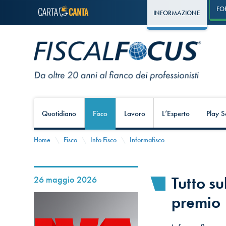
FO
INFORMAZIONE
Quotidiano
Fisco
Lavoro
L’Esperto
Play S
Home
Fisco
Info Fisco
Informafisco
Tutto su
26 maggio 2026
premio