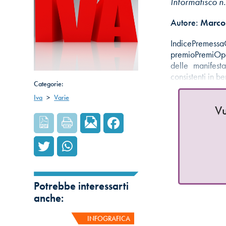
Informafisco 
Autore:
Marco 
IndicePreme
premioPremiOpe
delle manifest
consistenti in be
Categorie:
Iva
>
Varie
Vu
Potrebbe interessarti
anche:
INFOGRAFICA