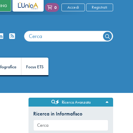
NING
L'UNICA
Accedi
Registrati
0
nfografica
Focus ETS
Ricerca Avanzata
Ricerca in Informafisco