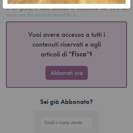
locazioni brevi. Nel Quadro RB per le locazioni brevi (fino
a 30 giorni) è stata prevista la tassazione del 26% da
applicare dal secondo immobile in…
Vuoi avere accesso a tutti i
contenuti riservati e agli
articoli di "
Fisco
"?
Abbonati ora
Sei già Abbonato?