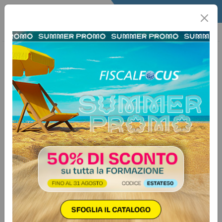
Home
Fisco
Info Fisco
Speciale dichiarazioni
10 giugno 2025
Categorie:
Dichiarazione
>
Modello Redditi 2025
Modello Redditi PF. Novità locazioni
brevi
Speciale Dichiarazioni n. 14 - 2025
Autore:
Cinzia De Stefanis
Il contributo editoriale illustra le procedure per la
compilazione del modello REDDITI 2025 PF,
specificamente in riferimento ai redditi derivanti da