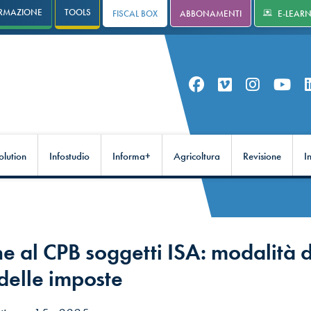
RMAZIONE
TOOLS
FISCAL BOX
ABBONAMENTI
E-LEAR
olution
Infostudio
Informa+
Agricoltura
Revisione
I
e al CPB soggetti ISA: modalità d
 delle imposte