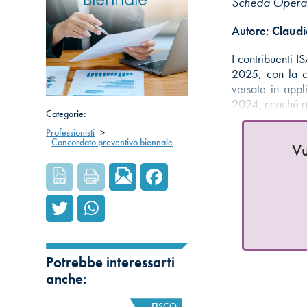
Scheda Operat
Autore:
Claudi
I contribuenti 
2025, con la c
versate in appl
2024, nonché g
Categorie:
Professionisti
>
Concordato preventivo biennale
Vu
Potrebbe interessarti
anche:
FISCO