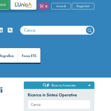
NING
L'UNICA
Accedi
Registrati
0
nfografica
Focus ETS
Ricerca Avanzata
i
Ricerca in Sintesi Operative