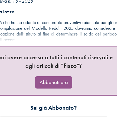
iva n. 15 - 2025
a Iozzo
ISA che hanno aderito al concordato preventivo biennale per gli 
ompilazione del Modello Redditi 2025 dovranno considerare 
icazione dell’istituto al fine di determinare il saldo del period
li acconti…
oi avere accesso a tutti i contenuti riservati e
agli articoli di "
Fisco
"?
Abbonati ora
Sei già Abbonato?