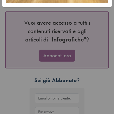
riforma del 2024. La Cassazione chiarisce che tale
meccanismo…
Vuoi avere accesso a tutti i
contenuti riservati e agli
articoli di "
Infografiche
"?
Abbonati ora
Sei già Abbonato?