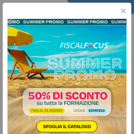
Home
Infografica
Schede Infografica
4 giugno 2026
Reati tributari: le sanzioni
amministrative definitive incidono
sulla pena, ma non riducono
automaticamente la confisca del
profitto
L'infografica spiega che le sanzioni amministrative tributarie
già applicate in via definitiva possono influire sulla
determinazione della pena penale per il medesimo fatto, in
base all’art. 21-ter del D.Lgs. 74/2000 introdotto dalla