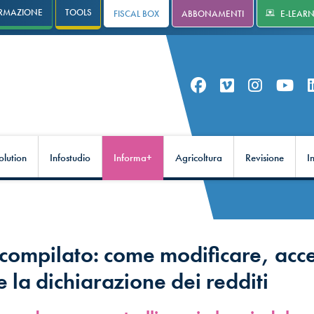
RMAZIONE
TOOLS
FISCAL BOX
ABBONAMENTI
E-LEAR
olution
Infostudio
Informa+
Agricoltura
Revisione
I
compilato: come modificare, acce
e la dichiarazione dei redditi