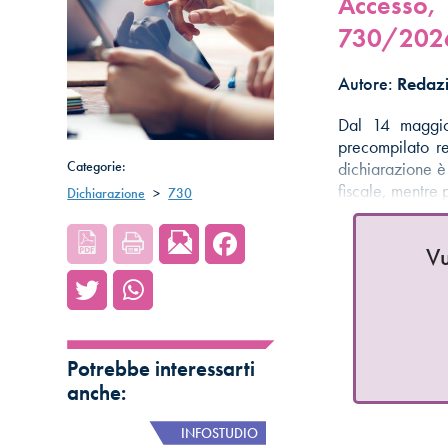
Accesso,
730/202
Autore:
Redazi
Dal 14 maggio
precompilato re
Categorie:
dichiarazione è 
fiscale, mentre
Dichiarazione
>
730
Vu
Potrebbe interessarti
anche:
INFOSTUDIO