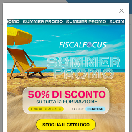
Home
Informa+
Informa piu
Imprese
26 maggio 2026
Categorie:
Agevolazioni
>
Imprese
Iperammortamento in standby:
procedure pronte ma manca il
decreto attuativo
Tra comunicazioni preventive,
conferme, monitoraggi, perizie
asseverate e certificazione
contabile, l’accesso