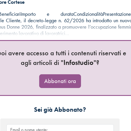
ore Cortese
saBeneficiariImporto e durataCondizionalitàPresentazi
e Cliente, il decreto-legge n. 62/2026 ha introdotto un nuovo
us Donne 2026, finalizzato a promuovere l’occupazione femmini
nserimento lavorativo di lavoratrici…
oi avere accesso a tutti i contenuti riservati e
agli articoli di "
Infostudio
"?
Abbonati ora
Sei già Abbonato?