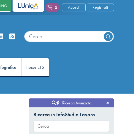
NING
L'UNICA
Accedi
Registrati
0
nfografica
Focus ETS
Ricerca Avanzata
Ricerca in InfoStudio Lavoro