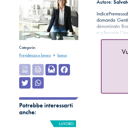
Autore:
Salvat
IndicePremes
domanda Gentil
denominato Bon
e a favorire l’i
Categorie:
Vu
Previdenza e lavoro
>
bonus
Potrebbe interessarti
anche:
LAVORO