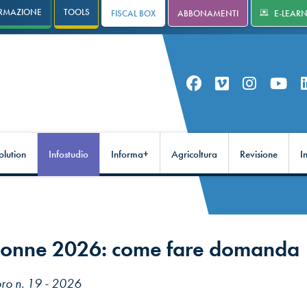
RMAZIONE
TOOLS
FISCAL BOX
ABBONAMENTI
E-LEAR
olution
Infostudio
Informa+
Agricoltura
Revisione
I
donne 2026: come fare domanda
oro n. 19 - 2026