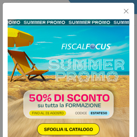
Home
Lavoro
Utility Lavoro
Circolare del lavoro
16 maggio 2026
Circolare del lavoro n. 18 del
16.05.2026
Circolare del lavoro
Autore:
Redazione Fiscal Focus
Le uscite della settimanaFerie, ROL ed ex festività non
godute: come gestirle senza erroriCome compilare e
trasmettere senza errori il Rapporto biennale pari
opportunità 2024-2025Rateazione premi INAIL fino a 60
mesi: come compilare la domandaLicenziamenti nelle