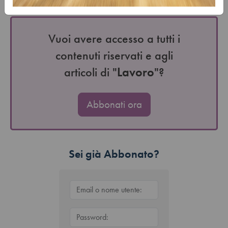
piccole imprese: la Consulta valuta…
Vuoi avere accesso a tutti i
contenuti riservati e agli
articoli di "
Lavoro
"?
Abbonati ora
Sei già Abbonato?