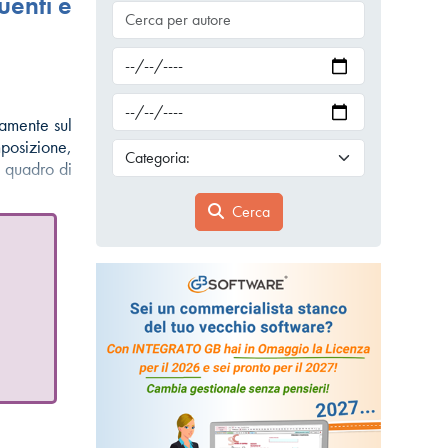
buenti e
vamente sul
mposizione,
n quadro di
Cerca