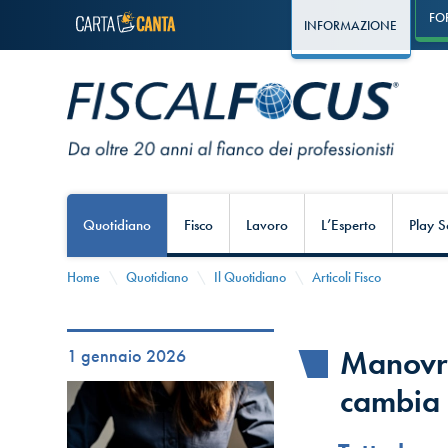
FO
INFORMAZIONE
Quotidiano
Fisco
Lavoro
L’Esperto
Play S
Home
Quotidiano
Il Quotidiano
Articoli Fisco
Manovra
1 gennaio 2026
cambia 