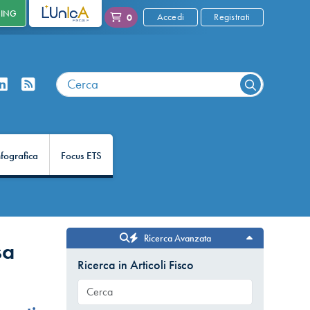
NING
L'UNICA
Accedi
Registrati
0
nfografica
Focus ETS
Ricerca Avanzata
sa
Ricerca in Articoli Fisco