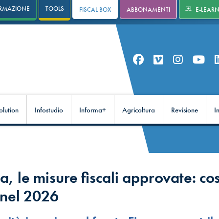
RMAZIONE
TOOLS
FISCAL BOX
ABBONAMENTI
E-LEAR
olution
Infostudio
Informa+
Agricoltura
Revisione
I
, le misure fiscali approvate: co
nel 2026