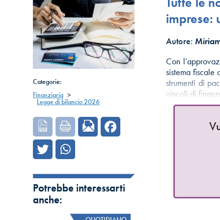
Tutte le n
imprese: 
Autore:
Miriam
Con l’approvazi
sistema fiscale
Categorie:
strumenti di pa
vincoli di finan
Finanziaria
>
Legge di bilancio 2026
Vu
Potrebbe interessarti
anche:
QUOTIDIANO