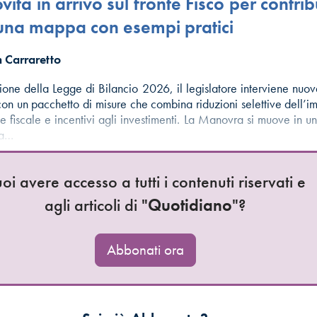
ovità in arrivo sul fronte Fisco per contri
una mappa con esempi pratici
 Carraretto
one della Legge di Bilancio 2026, il legislatore interviene nuo
 con un pacchetto di misure che combina riduzioni selettive dell’i
ce fiscale e incentivi agli investimenti. La Manovra si muove in u
za…
oi avere accesso a tutti i contenuti riservati e
agli articoli di "
Quotidiano
"?
Abbonati ora