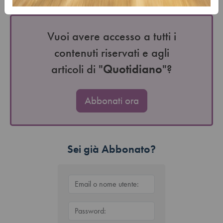
riepilogativi…
Vuoi avere accesso a tutti i
contenuti riservati e agli
articoli di "
Quotidiano
"?
Abbonati ora
Sei già Abbonato?