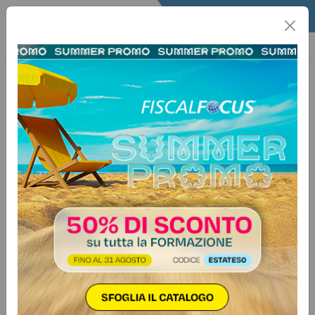
Home
Quotidiano
Il Quotidiano
Articoli Fisco
7 giugno 2017
Categorie:
Iva
>
Adempimenti
Comunicazione liquidazioni IVA:
sanzioni e ravvedimento operoso
Autore:
Marco Baldin
L'articolo 21-bis, D.L. n. 78/2010, introdotto dall'articolo 4,
D.L. n. 193/2016 prevede che i soggetti passivi Iva
trasmettano, negli stessi termini e con le medesime modalità
previste per la "Comunicazione dei dati delle fatture
emesse e ricevute” una comunicazione dei dati contabili