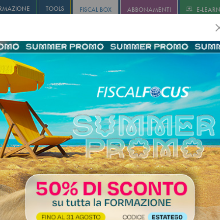
RMAZIONE
TOOLS
FISCAL BOX
ABBONAMENTI
E-LEAR
olution
Infostudio
Informa+
Agricoltura
Revisione
I
ato Preventivo Biennale, cause d
ne cessazione: criticità del rappo
 professionisti e STP