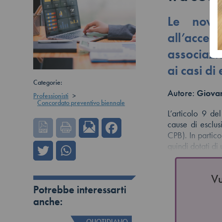
Le novit
all’acc
associazi
ai casi di
Categorie:
Autore:
Giovan
Professionisti
>
Concordato preventivo biennale
L’articolo 9 d
cause di esclus
CPB). In partico
quindi dotati d
Vu
Potrebbe interessarti
anche:
QUOTIDIANO