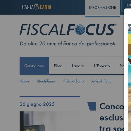
FO
INFORMAZIONE
Quotidiano
Fisco
Lavoro
L’Esperto
Play S
Home
Quotidiano
Il Quotidiano
Articoli Fisco
Concord
26 giugno 2025
esclusio
tra soci