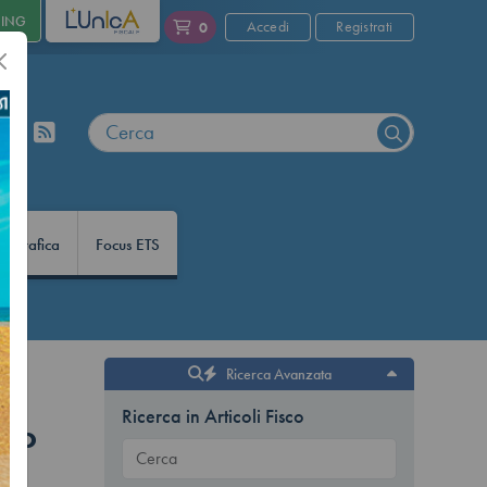
NING
L'UNICA
Accedi
Registrati
0
nfografica
Focus ETS
Ricerca Avanzata
i
Ricerca in Articoli Fisco
rto