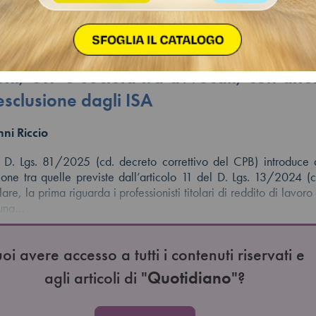
à del decreto correttivo CPB: restr
esso e decadenza per chi partec
oni, STP e società tra avvocati, con att
 esclusione dagli ISA
ni Riccio
el D. Lgs. 81/2025 (cd. decreto correttivo del CPB) introduce
ione tra quelle previste dall’articolo 11 del D. Lgs. 13/2024 (
lare, la prima riguarda i professionisti titolari di reddito di lavo
i una…
oi avere accesso a tutti i contenuti riservati e
agli articoli di "
Quotidiano
"?