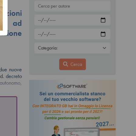
izioni
ipa ad
enzione
Cerca
 due nuove
cd. decreto
ro autonomo,