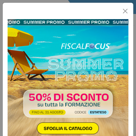
Home
Quotidiano
Il Quotidiano
Articoli Fisco
6 aprile 2017
Bilancio e contabilità
>
Categorie:
RIforma bilancio - D.Lgs. 139/2015
Crediti e debiti: l’esposizione in
bilancio
Autore:
Paola Sabatino
L’Organismo Italiano di Contabilità, a dicembre 2016, a
seguito del Decreto Legge n.139/2015, ha modificato e
integrato alcuni principi contabili, considerando che le
nuove regole sono entrate in vigore a partire dal
1°gennaio 2016. Come è noto, il Decreto su menzionato,