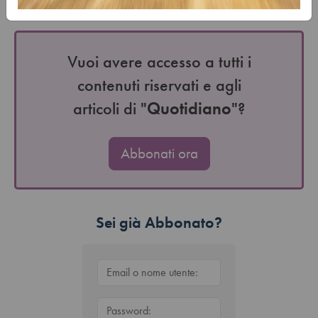
ha modificato, non solo le…
Vuoi avere accesso a tutti i
contenuti riservati e agli
articoli di "
Quotidiano
"?
Abbonati ora
Sei già Abbonato?