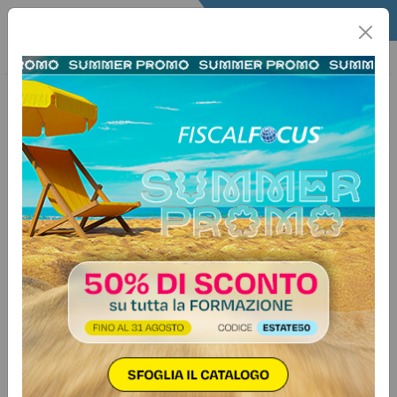
Home
Quotidiano
Il Quotidiano
Articoli Fisco
8 aprile 2025
Categorie:
Isa
>
Varie
Gli ISA 2025 fanno spazio alla
nuova classificazione Ateco
Autore:
Federico Aiello
In vista della prossima stagione dichiarativa relativa al
periodo d'imposta 2024, imprese e professionisti sono
chiamati a prendere atto degli aggiornamenti riguardante
gli Indici Sintetici di Affidabilità fiscale (Isa). Infatti, con il
decreto del 31 marzo 2025 del viceministro dell'Economia