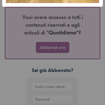
(da…
Vuoi avere accesso a tutti i
contenuti riservati e agli
articoli di "
Quotidiano
"?
Abbonati ora
Sei già Abbonato?